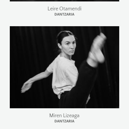
Leire Otamendi
DANTZARIA
Miren Lizeaga
DANTZARIA