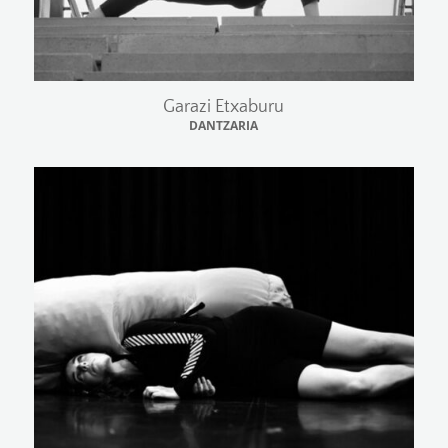
Garazi Etxaburu
DANTZARIA