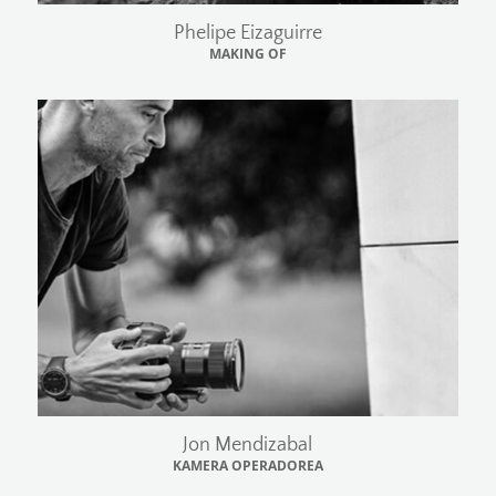
Phelipe Eizaguirre
MAKING OF
Jon Mendizabal
KAMERA OPERADOREA