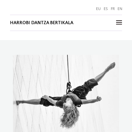
EU
ES
FR
EN
HARROBI DANTZA BERTIKALA